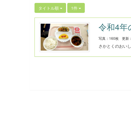
タイトル順
1件
令和4年
写真：160枚
更新：2
さかとくのおい