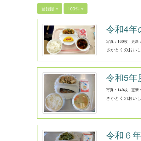
登録順
100件
令和4年
写真：160枚
更新：2
さかとくのおい
令和5年
写真：140枚
更新：2
さかとくのおい
令和６