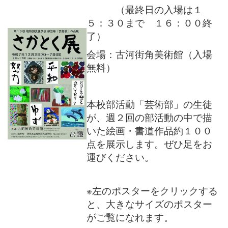
（最終日の入場は１
５：３０まで １６：００終
了）
会場：古河街角美術館（入場
無料）
本校部活動「芸術部」の生徒
が、週２回の部活動の中で描
いた
絵画・書道作品約１００
点を展示します。ぜひ足をお
運びくだ
さい。
※左のポスターをクリックする
と、大きなサイズのポスター
がご覧になれます。