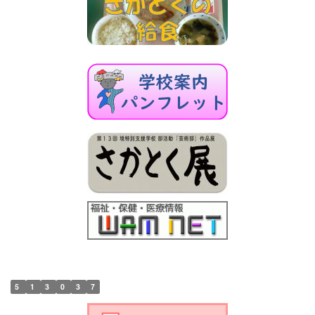
5
1
3
0
3
7