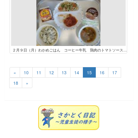
２月９日（月）わかめごはん コーヒー牛乳 鶏肉のトマトソース焼き もやしのナムル なめこ汁 チョコアイス風デザート
«
10
11
12
13
14
15
16
17
18
»