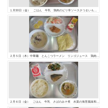
１月30日（金） ごはん 牛乳 鶏肉のピリ辛ソースさつまいものごま和え ゆばのすまし汁
２月５日（木）中華麺 とんこつラーメン リンゴジュース 鶏肉のレモン煮 パリパリポテトサラダ 冷凍パイン
２月６日（金） ごはん 牛乳 さばのみそ煮 水菜の海苔風味和え 野菜たっぷり鶏肉汁