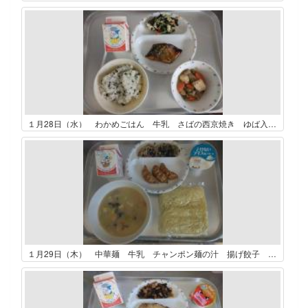
１月28日（水） わかめごはん 牛乳 さばの西京焼き ゆば入りお浸し がめ煮
１月29日（木） 中華麺 牛乳 チャンポン麺の汁 揚げ餃子 磯香和え バニラアイス風デザート