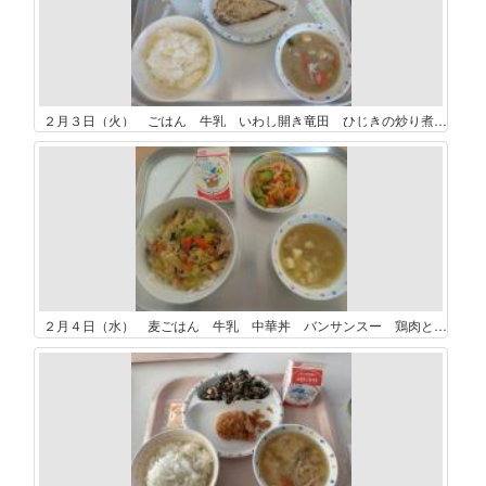
２月３日（火） ごはん 牛乳 いわし開き竜田 ひじきの炒り煮 れんこんさつま汁 豆乳プリン
２月４日（水） 麦ごはん 牛乳 中華丼 バンサンスー 鶏肉と豆腐のとろみスープ