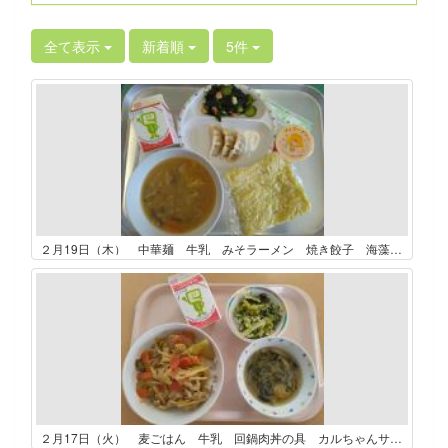
全て表示
新着順
5件
２月19日（木） 中華麺 牛乳 みそラーメン 焼き餃子 海藻サラダ マンゴープリン
２月17日（火） 麦ごはん 牛乳 回鍋肉丼の具 カルちゃんサラダ えび団子スープ