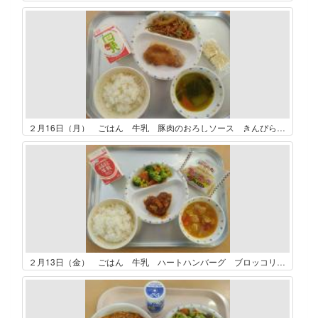
２月16日（月） ごはん 牛乳 豚肉のおろしソース きんぴらごぼう 五目おこげスープ
２月13日（金） ごはん 牛乳 ハートハンバーグ ブロッコリーフレンチサラダ ミネストローネ チョコクレープ