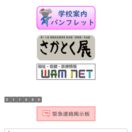
5
1
1
5
9
0