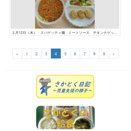
２月12日（木） スパゲッティ麺 ミートソース チキンナゲット キャベツときのこのマリネ ジョア（プレーン）
«
1
2
3
4
5
6
7
8
9
»