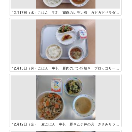
12月17日（水）ごはん 牛乳 鶏肉のレモン煮 ガドガドサラダ ミネストローネ
12月15日（月）ごはん 牛乳 豚肉のパン粉焼き ブロッコリーときのこのサラダ ポトフ
12月12日（金） 麦ごはん 牛乳 豚キムチ丼の具 ささみサラダ 玉葱ときのこのみそ汁