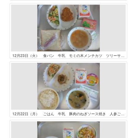
12月23日（火） 食パン 牛乳 モミの木メンチカツ ツリーサラダ ジュリエンヌスープ いちごジャム クリスマスストロベリーケーキ
12月22日（月） ごはん 牛乳 豚肉のねぎソース焼き 人参ごまみそサラダ かぼちゃのみそ汁 はちみつゆずゼリー