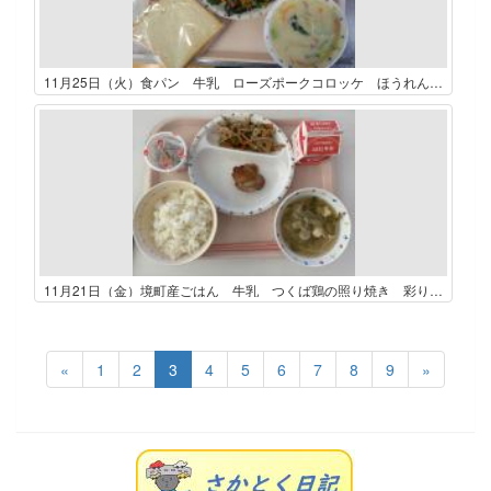
11月25日（火）食パン 牛乳 ローズポークコロッケ ほうれん草ツナサラダ チンゲン菜クリームスープ チョコレートジャム
11月21日（金）境町産ごはん 牛乳 つくば鶏の照り焼き 彩りきんぴら キャベツと人参のみそ汁 納豆（たれ、からし付）
«
1
2
3
4
5
6
7
8
9
»