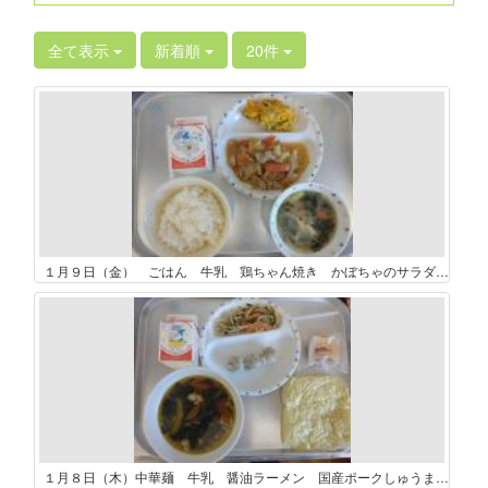
全て表示
新着順
20件
１月９日（金） ごはん 牛乳 鶏ちゃん焼き かぼちゃのサラダ ごまみそ汁
１月８日（木）中華麺 牛乳 醤油ラーメン 国産ポークしゅうまい もやしの和え物 焼きプリンタルト