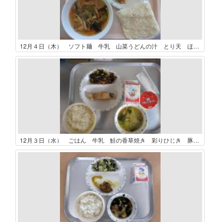
12月４日（木） ソフト麺 牛乳 山菜うどんの汁 とり天 ほうれん草のごま和え
12月３日（水） ごはん 牛乳 鮭の香草焼き 彩りひじき 豚肉と青梗菜のにそ汁 りんごゼリー