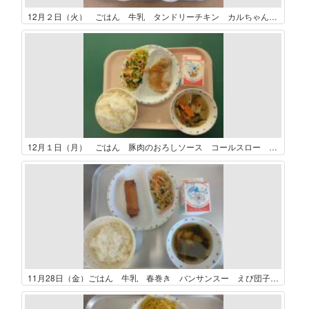
12月２日（火） ごはん 牛乳 タンドリーチキン カルちゃんサラダ 卵のふわふわスープ
12月１日（月） ごはん 豚肉のおろしソース コールスロー 里芋のみそ汁
11月28日（金）ごはん 牛乳 春巻き バンサンスー えび団子スープ