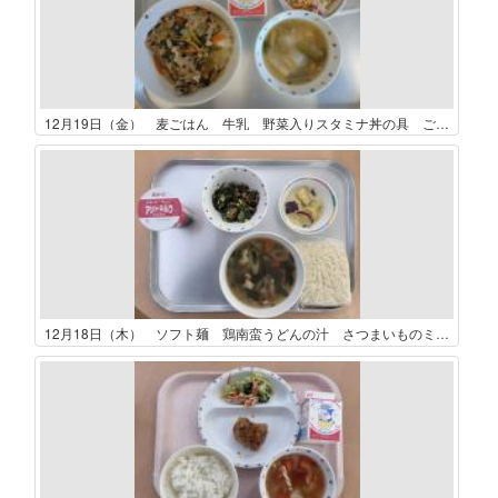
12月19日（金） 麦ごはん 牛乳 野菜入りスタミナ丼の具 ごぼうとコーンのサラダ かぶのみそ汁
12月18日（木） ソフト麺 鶏南蛮うどんの汁 さつまいものミルク煮 ポパイサラダ アシドミルク