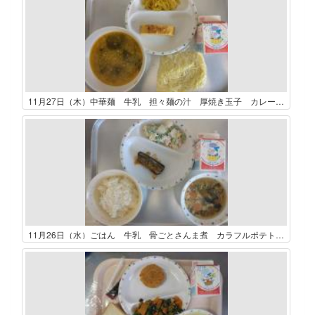
11月27日（木）中華麺 牛乳 担々麺の汁 厚焼き玉子 カレーもやし
11月26日（水）ごはん 牛乳 骨ごとさんま煮 カラフルポテトサラダ かきたま汁