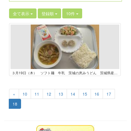
全て表示
登録順
10件
３月19日（木） ソフト麺 牛乳 茨城の恵みうどん 茨城県産ねぎまんじゅうう スイートポテトサラダ
«
10
11
12
13
14
15
16
17
18