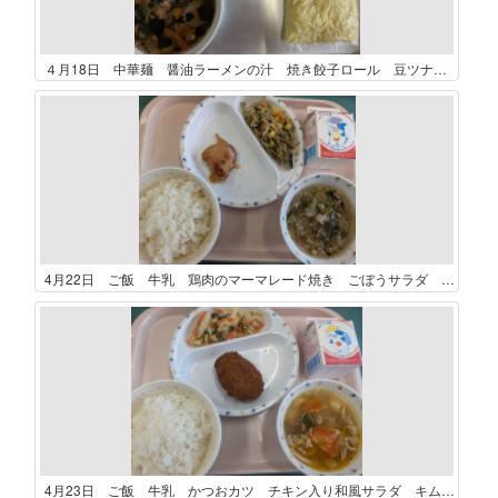
４月18日 中華麺 醤油ラーメンの汁 焼き餃子ロール 豆ツナサラダ
4月22日 ご飯 牛乳 鶏肉のマーマレード焼き ごぼうサラダ 春雨と白菜のスープ
4月23日 ご飯 牛乳 かつおカツ チキン入り和風サラダ キムチ豚汁