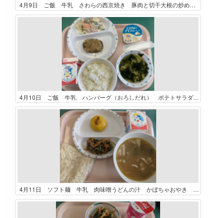
4月9日 ご飯 牛乳 さわらの西京焼き 豚肉と切干大根の炒め物 味噌けんちん汁
4月10日 ご飯 牛乳 ハンバーグ（おろしだれ） ポテトサラダ わかめと卵のスープ アイスデザート（バニラ）
4月11日 ソフト麺 牛乳 肉味噌うどんの汁 かぼちゃおやき のり酢和え