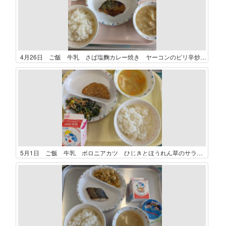
4月26日 ご飯 牛乳 さば塩麴カレー焼き ヤーコンのピリ辛炒め 玉葱とキャベツの味噌汁 オレンジ（1/4個）
5月1日 ご飯 牛乳 ボロニアカツ ひじきとほうれん草のサラダ ポテトのカレースープ