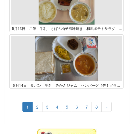
5月13日 ご飯 牛乳 さばの柚子風味焼き 和風ポテトサラダ きのこと油揚げの味噌汁
５月14日 食パン 牛乳 みかんジャム ハンバーグ（デミグラスソース） かぼちゃのサラダ ミネストローネ（大豆入り）
1
2
3
4
5
6
7
8
»