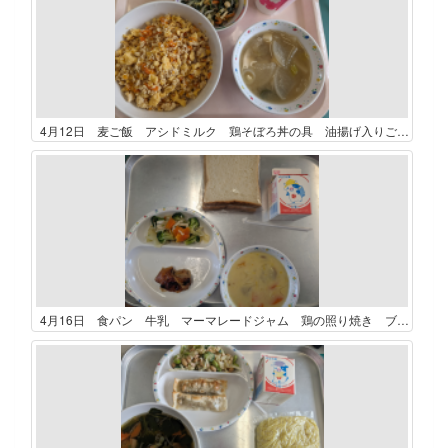
4月12日 麦ご飯 アシドミルク 鶏そぼろ丼の具 油揚げ入りごま和え 具だくさん味噌汁
4月16日 食パン 牛乳 マーマレードジャム 鶏の照り焼き ブロッコリーときのこのサラダ かぼちゃと豆のシチュー