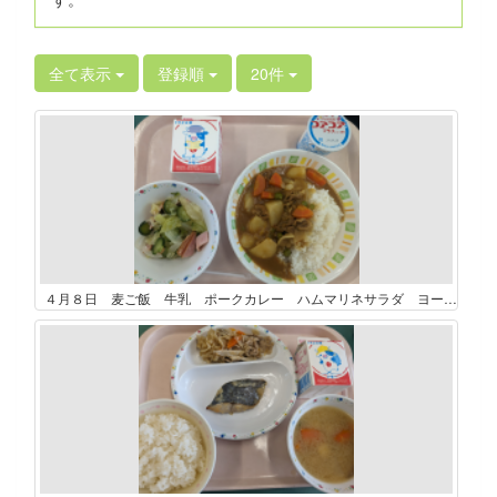
全て表示
登録順
20件
４月８日 麦ご飯 牛乳 ポークカレー ハムマリネサラダ ヨーグルト（コアコアプラス）