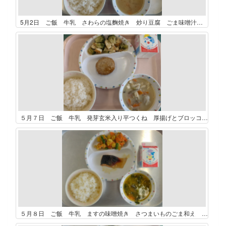
5月2日 ご飯 牛乳 さわらの塩麴焼き 炒り豆腐 ごま味噌汁 こどもの日ゼリー（日向夏ゼリー）
５月７日 ご飯 牛乳 発芽玄米入り平つくね 厚揚げとブロッコリーの炒め物 豆乳仕立てのお味噌汁
５月８日 ご飯 牛乳 ますの味噌焼き さつまいものごま和え ほうれん草のごまスープ