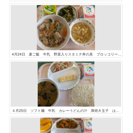
4月24日 麦ご飯 牛乳 野菜入りスタミナ丼の具 ブロッコリーのおかか和え じゃがいもと卵のスープ 国産パインゼリー
４月25日 ソフト麺 牛乳 カレーうどんの汁 厚焼き玉子 はすのさんばい