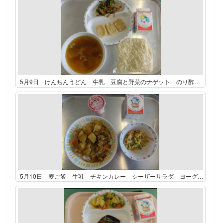
5月9日 けんちんうどん 牛乳 豆腐と野菜のナゲット のり酢和え
5月10日 麦ご飯 牛乳 チキンカレー シーザーサラダ ヨーグルト（コアコアいちご）